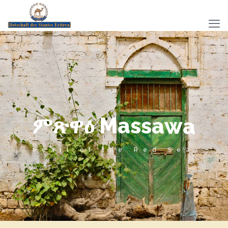
ም
ጽ
ዋ
ዕ
M
a
s
s
a
w
a