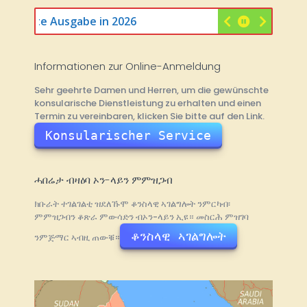
26 6te Ausgabe in 2026
Informationen zur Online-Anmeldung
Sehr geehrte Damen und Herren, um die gewünschte
konsularische Dienstleistung zu erhalten und einen
Termin zu vereinbaren, klicken Sie bitte auf den Link.
Konsularischer Service
ሓበሬታ ብዛዕባ ኦን-ላይን ምምዝጋብ
ክቡራት ተገልገልቲ ዝደለኹሞ ቆንስላዊ ኣገልግሎት ንምርካብ፡
ምምዝጋብን ቆጽራ ምውሳድን ብኦን-ላይን ኢዩ። መስርሕ ምዝገባ
ቆንስላዊ ኣገልግሎት
ንምጅማር ኣብዚ ጠውቑ።