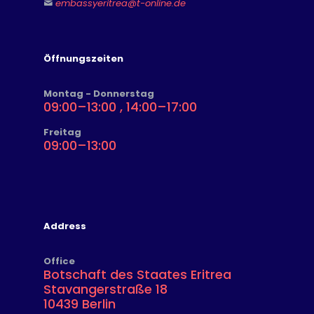
embassyeritrea@t-online.de
Nachweis über die entrichtete
Bearbeitungsgebühr
Ein ab sich selbst adressierter und
Öffnungszeiten
ausreichend frankierter (per Einschreiben)
Rückumschlag.
Montag - Donnerstag
09:00–13:00 , 14:00–17:00
Freitag
09:00–13:00
Address
Office
Botschaft des Staates Eritrea
Stavangerstraße 18
10439 Berlin