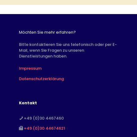
Zahlungsnachweis der entrichteten Steuer
(Eritrea)
Nachweis über die Zahlung der
Bearbeitungsgebühr von 45,00 €
Möchten Sie mehr erfahren?
Bevollmächtigung einer Person, die in Eritrea
lebt seine eritreischen
Bitte kontaktieren Sie uns telefonisch oder per E-
Personalausweisnummer
Mail, wenn Sie Fragen zu unseren
Dienstleistungen haben.
Impressum
Datenschutzerklärung
Kontakt
+49 (0)30 4467460
Eine amtlich beglaubigte Vollmacht, die von
uns legalisiert werden muss, um in Eritrea
+49 (0)30 44674621
Akzeptanz zu finden.