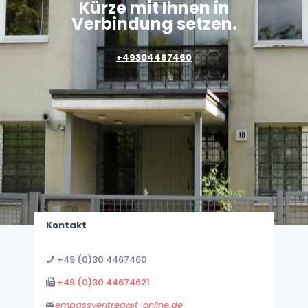
Kürze mit Ihnen in
Verbindung setzen.
+49304467460
Kontakt
+49 (0)30 4467460
+49 (0)30 44674621
embassyeritrea@t-online.de