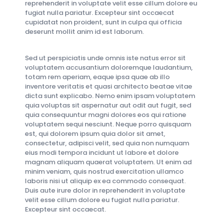
reprehenderit in voluptate velit esse cillum dolore eu
fugiat nulla pariatur. Excepteur sint occaecat
cupidatat non proident, sunt in culpa qui officia
deserunt mollit anim id est laborum.
Sed ut perspiciatis unde omnis iste natus error sit
voluptatem accusantium doloremque laudantium,
totam rem aperiam, eaque ipsa quae ab illo
inventore veritatis et quasi architecto beatae vitae
dicta sunt explicabo. Nemo enim ipsam voluptatem
quia voluptas sit aspernatur aut odit aut fugit, sed
quia consequuntur magni dolores eos qui ratione
voluptatem sequi nesciunt. Neque porro quisquam
est, qui dolorem ipsum quia dolor sit amet,
consectetur, adipisci velit, sed quia non numquam
eius modi tempora incidunt ut labore et dolore
magnam aliquam quaerat voluptatem. Ut enim ad
minim veniam, quis nostrud exercitation ullamco
laboris nisi ut aliquip ex ea commodo consequat.
Duis aute irure dolor in reprehenderit in voluptate
velit esse cillum dolore eu fugiat nulla pariatur.
Excepteur sint occaecat.