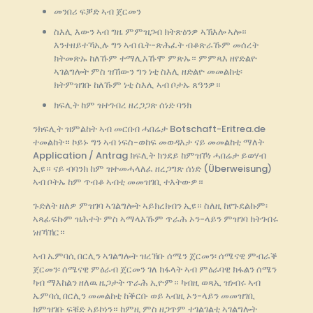
መንበሪ ፍቓድ ኣብ ጀርመን
ስእሊ እውን ኣብ ግዜ ምምዝጋብ ክትጽዕንዎ ኣኽእሎ ኣሎ።
እንተዘይተኻኢሉ ግን ኣብ ቤት-ጽሕፈት ብቆጽራኹም መሰረት
ክትመጽኡ ከለኹም ተማሊእኹሞ ምጽኡ። ምምጻእ ዘየድልዮ
ኣገልግሎት ምስ ዝኸውን ግን ነቲ ስእሊ ዘድልዮ መመልከቲ፡
ክትምዝገቡ ከለኹም ነቲ ስእሊ ኣብ ቦታኡ ጸዓንዎ።
ክፍሊት ከም ዝተገብረ ዘረጋጋጽ ሰነድ ባንክ
ንክፍሊት ዝምልከት ኣብ መርበብ ሓበሬታ Botschaft-Eritrea.de
ተመልከት። ኮይኑ ግን ኣብ ነፍስ-ወከፍ መወዳእታ ናይ መመልከቲ ማለት
Application / Antrag ክፍሊት ክንደይ ከምዝኾነ ሓበሬታ ይወሃብ
ኢዩ። ናይ ብባንክ ከም ዝተመሓላለፈ ዘረጋግጽ ሰነድ (Überweisung)
ኣብ ቦትኡ ከም ጥብቆ ኣብቲ መመዝገቢ ተእትውዎ።
ጉድለት ዘለዎ ምዝገባ ኣገልግሎት ኣይክረክብን ኢዩ። ስለዚ ከየጉደልኩም፡
ኣጻፊፍኩም ዝሕተት ምስ ኣማላእኹም ጥራሕ ኦን-ላይን ምዝገባ ክትገብሩ
ነዘኻኽር።
ኣብ ኤምባሲ በርሊን ኣገልግሎት ዝረኽቡ ሰሜን ጀርመን፡ ሰሜናዊ ምብራቕ
ጀርመን፡ ሰሜናዊ ምዕራብ ጀርመን ገለ ክፋላት ኣብ ምዕራባዊ ክፋልን ሰሜን
ካብ ማእከልን ዘለዉ ዜጋታት ጥራሕ ኢዮም። ካብዚ ወጻኢ ዝነብሩ ኣብ
ኤምባሲ በርሊን መመልከቲ ከቕርቡ ወይ ኣብዚ ኦን-ላይን መመዝገቢ
ክምዝገቡ ፍቑድ ኣይኮነን። ከምዚ ምስ ዘጋጥም ተገልገልቲ ኣገልግሎት