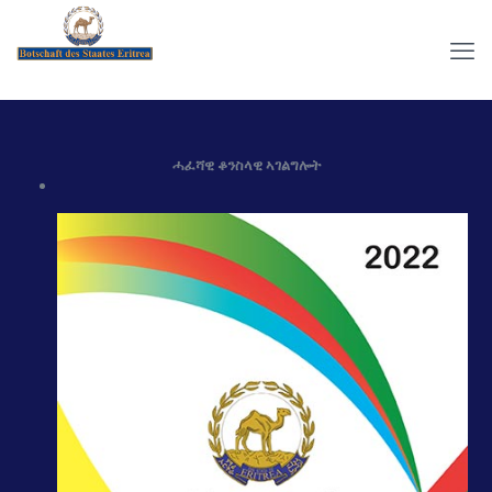
ሓፈሻዊ ቆንስላዊ ኣገልግሎት