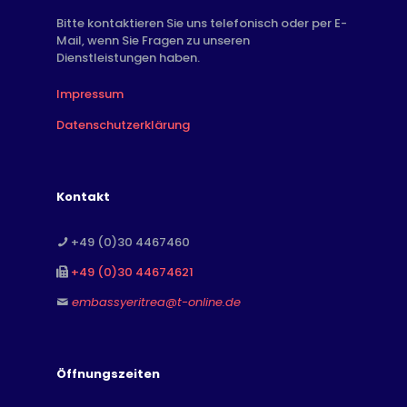
ከም እውን ብወገን ተወካሊ፥-
Bitte kontaktieren Sie uns telefonisch oder per E-
Mail, wenn Sie Fragen zu unseren
ሙሉእ ስም
Dienstleistungen haben.
ቁጽሪ ወረቐት መንነት
Impressum
ዕለትን ቦታ ልደትን
Datenschutzerklärung
ህልዊ ኣድራሻ
እቲ ውክልና ኣብ ቅድሚ ሽማግለታት ከተማ ዝተፈጸመ
ምስ ዝኸውን ካብ እቲ ሽማግለ መሰነይታ ደብዳበ ምስቲ
Kontakt
ውክልና ተታሒዙ ይቐርብ። ብሓደ ዓይነት ሕብሪ ቀለም
ፒሮን ብናይ ሓደ ሰብ ኢድን ክጸሓፍ ኣለዎ።
+49 (0)30 4467460
ውክልና ምርግጋጽ ዕለተ-ልደትን ኩነተ-መርዓን
ምስዝኸውን ተወካሊ ናይ ቀረባ ዘመድ (ወላዲ፡ ወላዲት፡
+49 (0)30 44674621
ሓዉ፡ ሓብቲ ወይ ሕጋዊ ጠበቓ ክኸውን ይግባእ)
embassyeritrea@t-online.de
ኣብ ውሽጢ 6 ወርሒ ኣብ ማ/ቤ/ጽ ኮማውን ቆንስላውን
ጉዳያት ክረጋገጽ ኣለዎ
ሰነድ ኣብ ኤርትራ ክረጋገጽ፡ መሕወይ ግብሪ ማለት 2%
Öffnungszeiten
ተኸፊሉ ብክሊራንስ ክስነ ግድን እዩ።