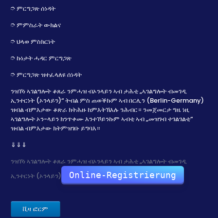
➮ ምርግጋጽ ሰነዳት
➮ ምምስራት ውክልና
➮ ህላወ ምስክርነት
➮ ኩነታት ሓዳር ምርግጋጽ
➮ ምርግጋጽ ዝተፈላለዩ ሰነዳት
ንዝኾነ ኣገልግሎት ቆጸራ ንምሓዝ ብኦንላይን ኣብ ታሕቲ „ኣገልግሎት ብመገዲ
ኢንተርነት (ኦንላይን)“ ትብል ምስ ጠወቕኩም ኣብ በርሊን (Berlin-Germany)
ዝብል ብምእታው ቆጽራ ክትሕዙ ከምእትኽእሉ ንሕብር። ንመጀመርታ ግዜ ነዚ
ኣገልግሎት ኦን-ላይን ክንጥቀሙ እንተኾይንኩም ኣብቲ ኣብ „መዝገብ ተገልገልቲ“
ዝብል ብምእታው ክትምዝገቡ ይግባእ።
⇓⇓⇓
ንዝኾነ ኣገልግሎት ቆጸራ ንምሓዝ ብኦንላይን ኣብ ታሕቲ „ኣገልግሎት ብመገዲ
Online-Registrierung
ኢንተርነት (ኦንላይን)
ቪዛ ፎርም