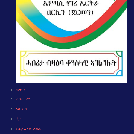
መንነት
ፓስፖርት
ላሰ ፓስ
ቪዛ
ዝተፈላለዩ ሰነዳት